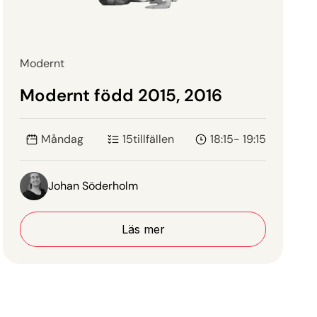
Modernt
Modernt född 2015, 2016
Måndag
15
tillfällen
18:15- 19:15
Johan Söderholm
Läs mer
Läs mer