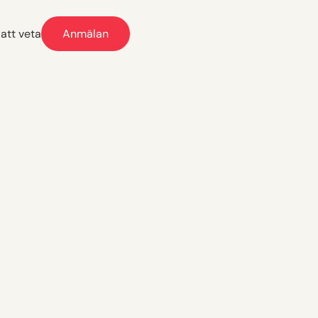
 att veta
Anmälan
 att veta
Anmälan