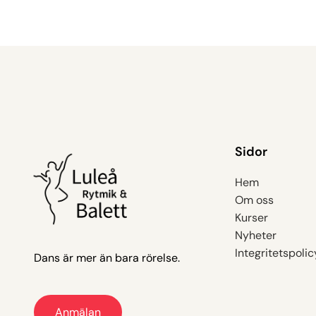
Sidor
Hem
Hem
Om oss
Om oss
Kurser
Kurser
Nyheter
Nyheter
Integritetspolic
Dans är mer än bara rörelse.
Integritetspolic
Anmälan