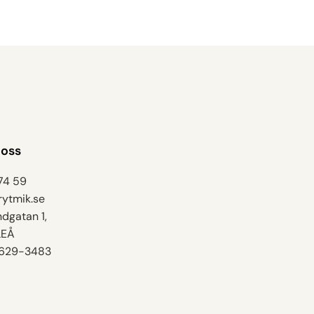
 oss
74 59
74 59
ytmik.se​
ytmik.se​
dgatan 1,
EÅ​
5629-3483