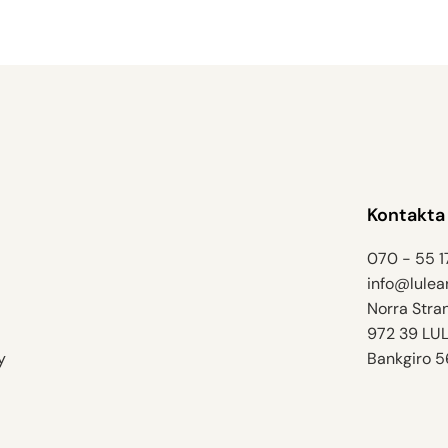
Kontakta
070 - 55 1
070 - 55 1
info@lulear
info@lulear
Norra Stran
972 39 LUL
y
Bankgiro 
y