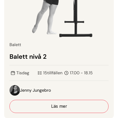
Balett
Balett nivå 2
Tisdag
15
tillfällen
17.00 - 18.15
Jenny Jungebro
Läs mer
Läs mer